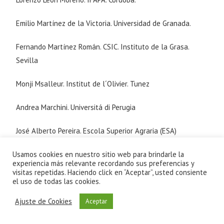
Emilio Martínez de la Victoria. Universidad de Granada.
Fernando Martínez Román. CSIC. Instituto de la Grasa.
Sevilla
Monji Msalleur. Institut de l´Olivier. Tunez
Andrea Marchini. Universitá di Perugia
José Alberto Pereira. Escola Superior Agraria (ESA)
Braganza
Usamos cookies en nuestro sitio web para brindarle la
experiencia más relevante recordando sus preferencias y
Manuel Parras Rosa. Universidad de Jaén.
visitas repetidas. Haciendo click en “Aceptar”, usted consiente
el uso de todas las cookies.
Luis Rallo Romero. Universidad de Córdoba.
Ajuste de Cookies
Aceptar
Agustí Romero Aroca. IRTA-Mas Bové. Tarragona.