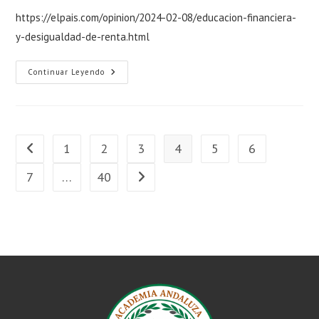
https://elpais.com/opinion/2024-02-08/educacion-financiera-
y-desigualdad-de-renta.html
Continuar Leyendo
1
2
3
4
5
6
7
…
40